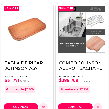
45
% OFF
50
% OFF
TABLA DE PICAR
COMBO JOHNSON
JOHNSON A37
ACERO | BACHA +
TABLA DE PICAR +
Efectivo-Transferencia
Efectivo-Transferencia
REJILLA 2 JO-
$61.771
$389.769
$140.389
$974.424
APITALC
6
cuotas de
$12.869
6
cuotas de
$81.202