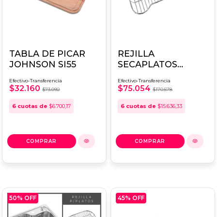
TABLA DE PICAR
REJILLA
JOHNSON SI55
SECAPLATOS
JOHNSON SI55
Efectivo-Transferencia
Efectivo-Transferencia
$32.160
$75.054
$73.092
$170.578
6
cuotas de
$6.700,17
6
cuotas de
$15.636,33
50
% OFF
45
% OFF