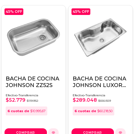
45
% OFF
45
% OFF
BACHA DE COCINA
BACHA DE COCINA
JOHNSON ZZ52S
JOHNSON LUXOR
SI85AD
Efectivo-Transferencia
Efectivo-Transferencia
$52.779
$289.048
$119.952
$656.929
6
cuotas de
$10.995,67
6
cuotas de
$60.218,50