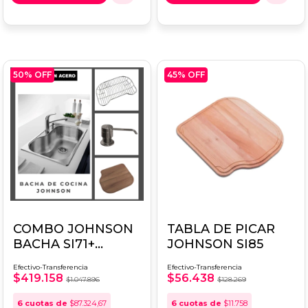
50
% OFF
45
% OFF
COMBO JOHNSON
TABLA DE PICAR
BACHA SI71+
JOHNSON SI85
DOSIFICADOR+
Efectivo-Transferencia
Efectivo-Transferencia
REJILLA + TABLA
$419.158
$56.438
$1.047.896
$128.269
6
cuotas de
$87.324,67
6
cuotas de
$11.758