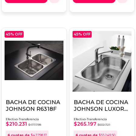
45
% OFF
45
% OFF
BACHA DE COCINA
BACHA DE COCINA
JOHNSON R6318F
JOHNSON LUXOR
SI71 AD
Efectivo-Transferencia
Efectivo-Transferencia
$210.231
$265.197
$477.798
$602.721
6
cuotas de
$43.798,17
6
cuotas de
$55.249,50