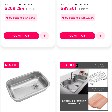
MINI SI55 AD
Efectivo-Transferencia
Efectivo-Transferencia
$209.294
$87.501
$475.669
$198.867
6
cuotas de
$43.603
6
cuotas de
$18.229,50
45
% OFF
50
% OFF