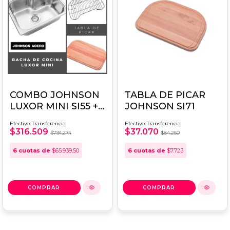
COMBO JOHNSON
TABLA DE PICAR
LUXOR MINI SI55 +
JOHNSON SI71
REJILLA
Efectivo-Transferencia
Efectivo-Transferencia
SECAPLATOS +
$316.509
$37.070
$791.274
$84.250
TABLA DE PICAR
6
cuotas de
$65.939,50
6
cuotas de
$7.723