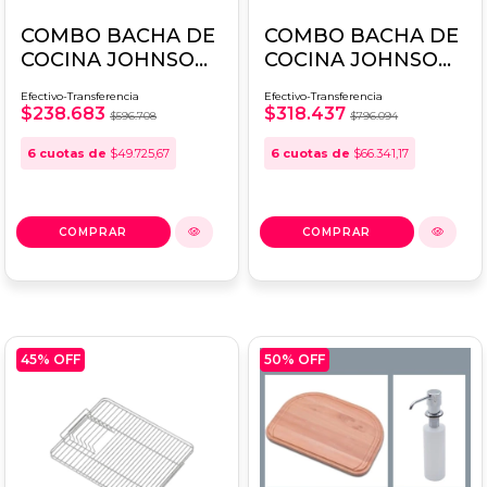
COMBO BACHA DE
COMBO BACHA DE
COCINA JOHNSON
COCINA JOHNSON
LUXOR SI55 +
LUXOR SI85 A +
Efectivo-Transferencia
Efectivo-Transferencia
DOSIFICADOR
DOSIFICADOR
$238.683
$318.437
$596.708
$796.094
6
cuotas de
$49.725,67
6
cuotas de
$66.341,17
45
% OFF
50
% OFF