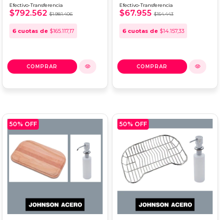
Efectivo-Transferencia
Efectivo-Transferencia
LIBBY 0411.04/39
MAX Q71 A
$792.562
$67.955
$1.981.406
$154.443
6
cuotas de
$165.117,17
6
cuotas de
$14.157,33
50
% OFF
50
% OFF