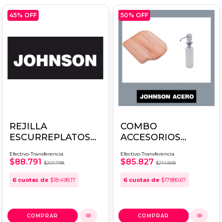
45
% OFF
50
% OFF
REJILLA
COMBO
ESCURREPLATOS
ACCESORIOS
JOHNSON Q71
JOHNSON TABLA +
Efectivo-Transferencia
Efectivo-Transferencia
DOSIFICADOR SI85
$88.791
$85.827
$201.798
$214.568
6
cuotas de
$18.498,17
6
cuotas de
$17.880,67