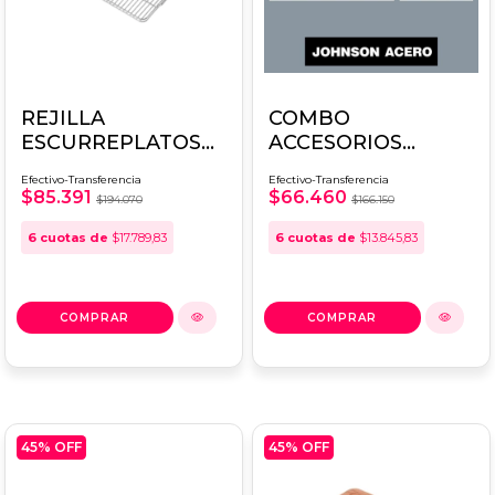
REJILLA
COMBO
ESCURREPLATOS
ACCESORIOS
JOHNSON Q40
JOHNSON TABLA +
Efectivo-Transferencia
Efectivo-Transferencia
DOSIFICADOR SI71
$85.391
$66.460
$194.070
$166.150
6
cuotas de
$17.789,83
6
cuotas de
$13.845,83
45
% OFF
45
% OFF