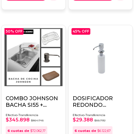
50
% OFF
45
% OFF
COMBO JOHNSON
DOSIFICADOR
BACHA SI55 +
REDONDO
DOSIFICADOR+
JOHNSON APIDO
Efectivo-Transferencia
Efectivo-Transferencia
REJILLA + TABLA
$345.898
$29.388
$864.746
$66.792
6
cuotas de
$72.062,17
6
cuotas de
$6.122,67