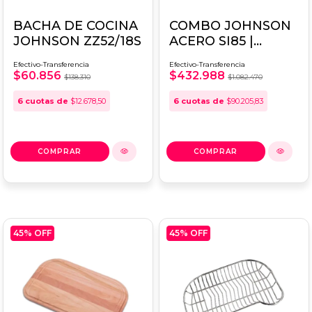
BACHA DE COCINA
COMBO JOHNSON
JOHNSON ZZ52/18S
ACERO SI85 |
BACHA + TABLA DE
Efectivo-Transferencia
Efectivo-Transferencia
PICAR + REJILLA
$60.856
$432.988
$138.310
$1.082.470
6
cuotas de
$12.678,50
6
cuotas de
$90.205,83
45
% OFF
45
% OFF