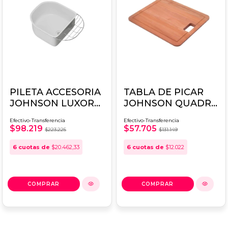
PILETA ACCESORIA
TABLA DE PICAR
JOHNSON LUXOR
JOHNSON QUADRA
(ABS)
Q40
Efectivo-Transferencia
Efectivo-Transferencia
$98.219
$57.705
$223.225
$131.149
6
cuotas de
$20.462,33
6
cuotas de
$12.022