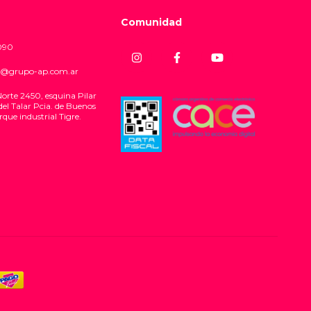
Comunidad
090
@grupo-ap.com.ar
Norte 2450, esquina Pilar
del Talar Pcia. de Buenos
rque industrial Tigre.