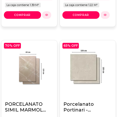
La caja contiene 1.39 M²
La caja contiene 1.22 M²
70
% OFF
65
% OFF
PORCELANATO
Porcelanato
SIMIL MARMOL
Portinari -
ELIANE 60x120
CARPIGIANO SGR