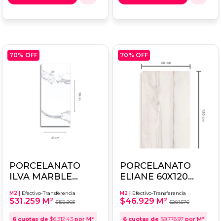
70
% OFF
70
% OFF
PORCELANATO
PORCELANATO
ILVA MARBLE
ELIANE 60X120
HOME STATUARIO
PATAGONIA ULTRA
M2 |
Efectivo-Transferencia
M2 |
Efectivo-Transferencia
45X90
HD 1ERA CALIDAD
$31.259 M²
$46.929 M²
$158.903
$281.576
6
cuotas de
$6.512,43
por M²
6
cuotas de
$9.776,97
por M²