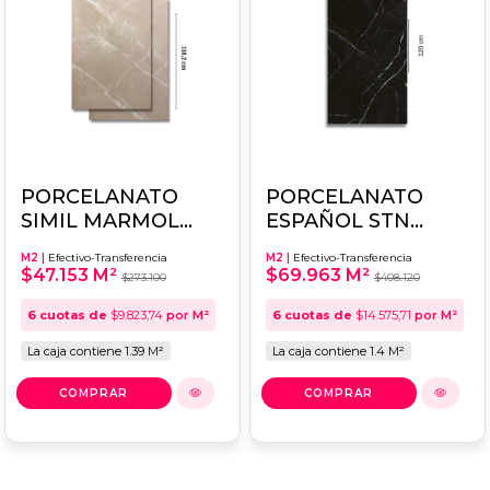
PORCELANATO
PORCELANATO
SIMIL MARMOL
ESPAÑOL STN
ELIANE 59X118,2
60x120 MUSSAH
M2 |
Efectivo-Transferencia
M2 |
Efectivo-Transferencia
VALENCIA CREMA
BLACK PULIDO
$47.153 M²
$69.963 M²
$273.100
$408.120
6
cuotas de
$9.823,74
por M²
6
cuotas de
$14.575,71
por M²
La caja contiene 1.39 M²
La caja contiene 1.4 M²