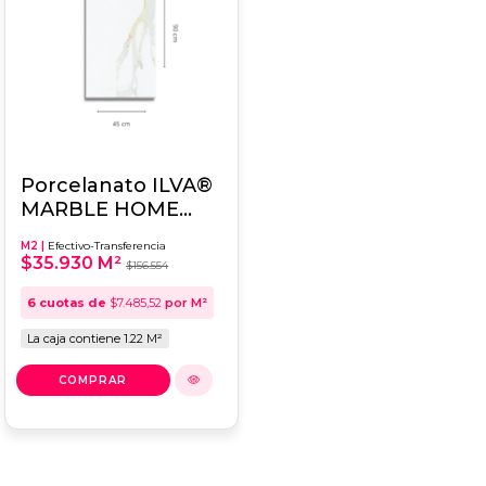
Porcelanato ILVA®
MARBLE HOME
LEATHER
M2 |
Efectivo-Transferencia
CALACATTA GOLD
$35.930 M²
$156.554
45x90 -
6
cuotas de
$7.485,52
por M²
La caja contiene 1.22 M²