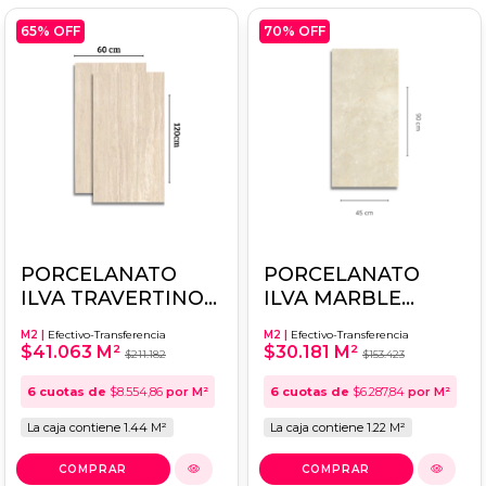
65
% OFF
70
% OFF
PORCELANATO
PORCELANATO
ILVA TRAVERTINO
ILVA MARBLE
BEIGE 60X120 -
HOME LEATHER
M2 |
Efectivo-Transferencia
M2 |
Efectivo-Transferencia
Simil Marmol
CREMA MARFIL
$41.063 M²
$30.181 M²
$211.182
$153.423
45X90 -
6
cuotas de
$8.554,86
por M²
6
cuotas de
$6.287,84
por M²
La caja contiene 1.44 M²
La caja contiene 1.22 M²