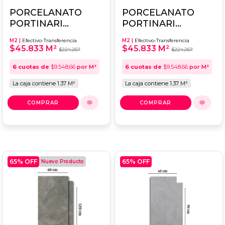
PORCELANATO
PORCELANATO
PORTINARI
PORTINARI
SERENA HD GRAY
MUNICH BLACK HD
M2 |
Efectivo-Transferencia
M2 |
Efectivo-Transferencia
ACT 60X120 -
60x120 - NATURAL
$45.833 M²
$45.833 M²
$224.257
$224.257
SATINADO
6
cuotas de
$9.548,66
por M²
6
cuotas de
$9.548,66
por M²
La caja contiene 1.37 M²
La caja contiene 1.37 M²
65
% OFF
65
% OFF
Nuevo Producto