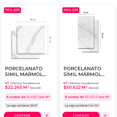
70
% OFF
70
% OFF
PORCELANATO
PORCELANATO
SIMIL MARMOL
SÍMIL MÁRMOL
ITAGRES 60X60
ELIANE 60X120
M2 |
Efectivo-Transferencia
M2 |
Efectivo-Transferencia
STATUARIO
TOSCANA
$22.265 M²
$50.522 M²
$166.993
$303.133
BIANCO HD
6
cuotas de
$4.638,71
por M²
6
cuotas de
$10.525,47
por M²
La caja contiene 1.8 M²
La caja contiene 1.44 M²