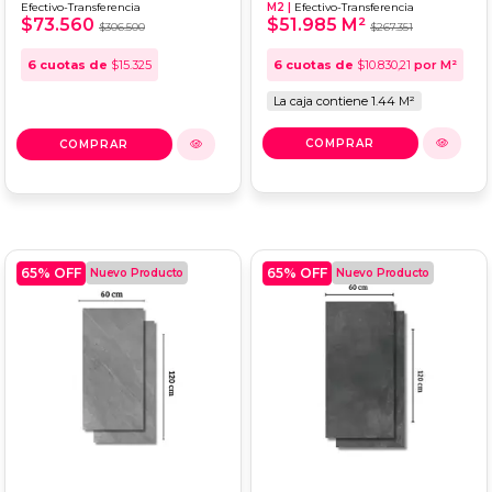
Efectivo-Transferencia
M2 |
Efectivo-Transferencia
VALENCIA CREMA
NAT DD - 120x120
$73.560
$51.985 M²
$306.500
$267.351
Simil Marmol
6
cuotas de
$15.325
6
cuotas de
$10.830,21
por M²
La caja contiene 1.44 M²
65
% OFF
65
% OFF
Nuevo Producto
Nuevo Producto