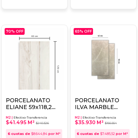
70
% OFF
65
% OFF
PORCELANATO
PORCELANATO
ELIANE 59x118,2
ILVA MARBLE
X120 PATAGONIA
HOME LEATHER
M2 |
Efectivo-Transferencia
M2 |
Efectivo-Transferencia
ULTRA HD 1ERA
PULPIS 45X90
$41.495 M²
$35.930 M²
$240.326
$156.554
CALIDAD
6
cuotas de
$8.644,84
por M²
6
cuotas de
$7.485,52
por M²