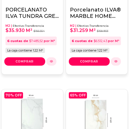
PORCELANATO
Porcelanato ILVA®
ILVA TUNDRA GREY
MARBLE HOME
45X90
CALACATTA 45x90
M2 |
Efectivo-Transferencia
M2 |
Efectivo-Transferencia
$35.930 M²
$31.259 M²
$156.554
$158.903
6
cuotas de
$7.485,52
por M²
6
cuotas de
$6.512,43
por M²
La caja contiene 1.22 M²
La caja contiene 1.22 M²
70
% OFF
65
% OFF