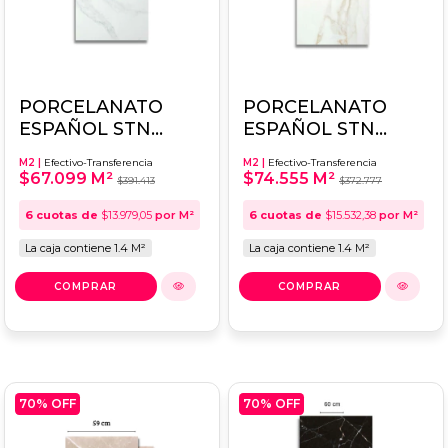
PORCELANATO
PORCELANATO
ESPAÑOL STN
ESPAÑOL STN
60x120 PURITY
60x120 CAMILE
M2 |
Efectivo-Transferencia
M2 |
Efectivo-Transferencia
WHITE PULIDO
GOLD PULIDO
$67.099 M²
$74.555 M²
$391.413
$372.777
6
cuotas de
$13.979,05
por M²
6
cuotas de
$15.532,38
por M²
La caja contiene 1.4 M²
La caja contiene 1.4 M²
70
% OFF
70
% OFF