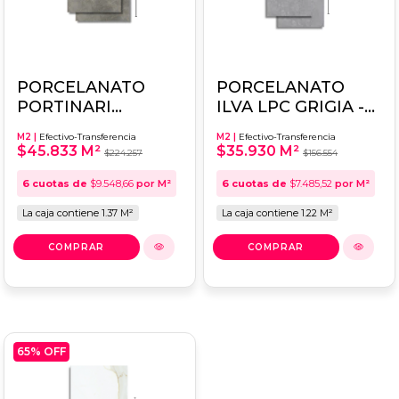
PORCELANATO
PORCELANATO
PORTINARI
ILVA LPC GRIGIA -
MAGNUM HD DGR
SIMIL PIEDRA -
M2 |
Efectivo-Transferencia
M2 |
Efectivo-Transferencia
60x120 - SATINADO
45X90
$45.833 M²
$35.930 M²
$224.257
$156.554
-
6
cuotas de
$9.548,66
por M²
6
cuotas de
$7.485,52
por M²
La caja contiene 1.37 M²
La caja contiene 1.22 M²
65
% OFF