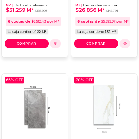
HOME PULPIS
ITAGRES 51X100
M2 |
Efectivo-Transferencia
M2 |
Efectivo-Transferencia
45X90
MARMI STATO
$31.259 M²
$26.856 M²
$158.903
$145.791
6
cuotas de
$6.512,43
por M²
6
cuotas de
$5.595,07
por M²
La caja contiene 1.22 M²
La caja contiene 1.52 M²
65
% OFF
70
% OFF