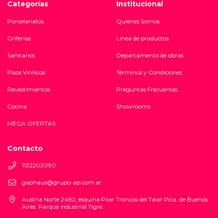
Categorías
Institucional
Porcelanatos
Quienes Somos
Griferias
Línea de productos
Sanitarios
Departamento de obras
Pisos Vinilicos
Términos y Condiciones
Revestimientos
Preguntas Frecuentes
Cocina
Showrooms
MEGA OFERTAS
Contacto
1132203090
gaphaus@grupo-ap.com.ar
Austria Norte 2450, esquina Pilar Troncos del Talar Pcia. de Buenos
Aires. Parque industrial Tigre.