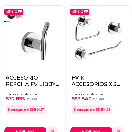
45
% OFF
45
% OFF
ACCESORIO
FV KIT
PERCHA FV LIBBY
ACCESORIOS X 3
0166/39
ARIZONA
Efectivo-Transferencia
Efectivo-Transferencia
0179.03/B1
$32.835
$53.540
$74.625
$121.683
6
cuotas de
$6.840,67
6
cuotas de
$11.154,33