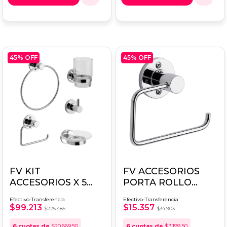
45
% OFF
45
% OFF
FV KIT
FV ACCESORIOS
ACCESORIOS X 5
PORTA ROLLO
ARIZONA
ARIZONA 0167/B1
Efectivo-Transferencia
Efectivo-Transferencia
0179.05/B1
$99.213
$15.357
$225.485
$34.903
6
cuotas de
$20.669,50
6
cuotas de
$3.199,50