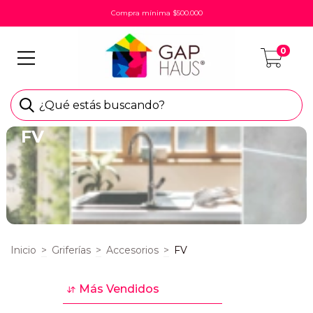
Compra mínima $500.000
0
¿Qué estás buscando?
FV
Inicio
>
Griferías
>
Accesorios
>
FV