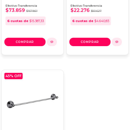
NEWPORT
ARIZONA 0163/B1
Efectivo-Transferencia
Efectivo-Transferencia
0179.05/B2
$73.859
$22.276
$167.861
$50.627
6
cuotas de
$15.387,33
6
cuotas de
$4.640,83
45
% OFF