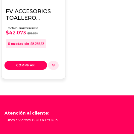
FV ACCESORIOS
TOALLERO
NEWPORT 0164/B2
Efectivo-Transferencia
$42.073
$95.621
6
cuotas de
$8.765,33
Atención al cliente:
Lunes a viernes: 8:00 a 17:00 h