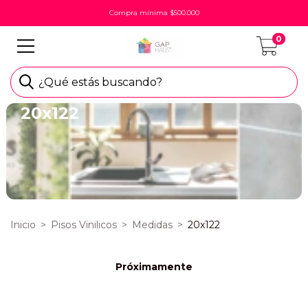
Compra mínima $500.000
0
¿Qué estás buscando?
20x122
Inicio
>
Pisos Vinilicos
>
Medidas
>
20x122
Próximamente