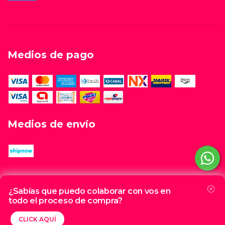
Medios de pago
Medios de envío
Al navegar por este sitio
aceptás el uso de cookies
para
Copyright GAP HAUS - Tienda online de porcelanatos, sanitarios y
¿Sabías que puedo colaborar con vos en
agilizar tu experiencia de compra.
griferías. - 2026. Todos los derechos reservados.
todo el proceso de compra?
Defensa de las y los consumidores. Para reclamos
ingrese aquí
ENTENDIDO
CLICK AQUÍ