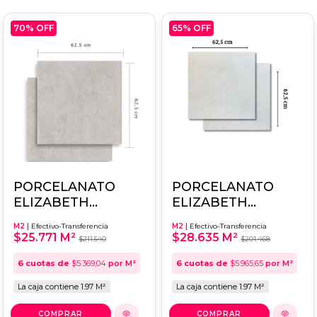
70
% OFF
65
% OFF
PORCELANATO
PORCELANATO
ELIZABETH
ELIZABETH
CORDOBA GREY
ZEMENT OFF
M2 |
Efectivo-Transferencia
M2 |
Efectivo-Transferencia
HD 62X62
WHITE 62X62
$25.771 M²
$28.635 M²
$211.540
$201.468
6
cuotas de
$5.369,04
por M²
6
cuotas de
$5.965,65
por M²
La caja contiene 1.97 M²
La caja contiene 1.97 M²