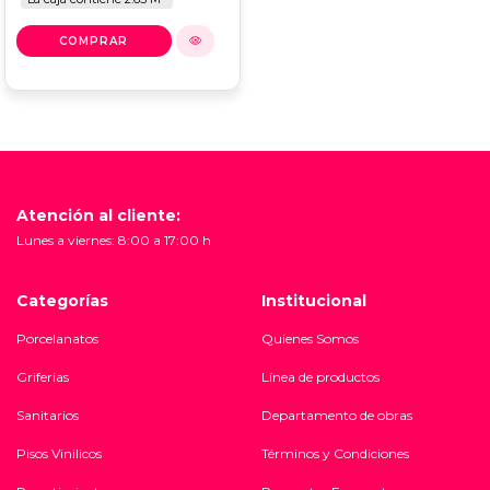
Atención al cliente:
Lunes a viernes: 8:00 a 17:00 h
Categorías
Institucional
Porcelanatos
Quienes Somos
Griferias
Línea de productos
Sanitarios
Departamento de obras
Pisos Vinilicos
Términos y Condiciones