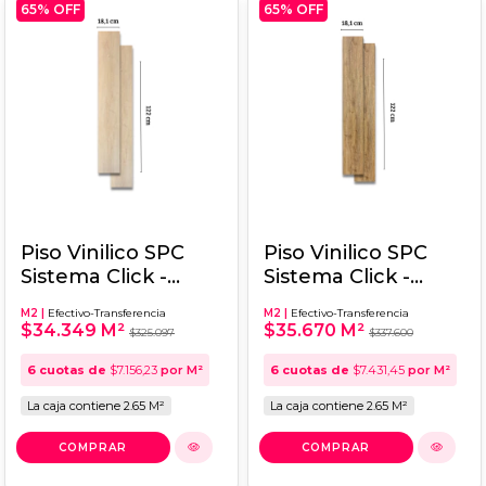
65
% OFF
65
% OFF
Piso Vinilico SPC
Piso Vinilico SPC
Sistema Click -
Sistema Click -
UMBER 18,1X122
ROBLE CASSIA
M2 |
Efectivo-Transferencia
M2 |
Efectivo-Transferencia
18,1x122
$34.349 M²
$35.670 M²
$325.097
$337.600
6
cuotas de
$7.156,23
por M²
6
cuotas de
$7.431,45
por M²
La caja contiene 2.65 M²
La caja contiene 2.65 M²