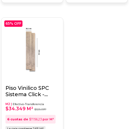
65
% OFF
Piso Vinilico SPC
Sistema Click -
SIENNA 18,1x122
M2 |
Efectivo-Transferencia
$34.349 M²
$325.097
6
cuotas de
$7.156,23
por M²
La caja contiene 2.65 M²