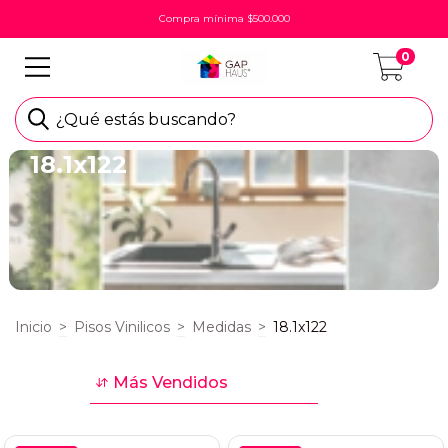
Compra mínima $500.000
0
¿Qué estás buscando?
18.1x122
Inicio
>
Pisos Vinilicos
>
Medidas
>
18.1x122