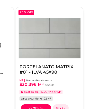
70
% OFF
PORCELANATO MATRIX
0
#01 - ILVA 45X90
M2 |
Efectivo-Transferencia
$30.396 M²
$154.513
6
cuotas de
$6.332,52
por M²
La caja contiene 1.22 M²
VER