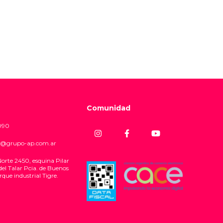
Comunidad
090
@grupo-ap.com.ar
Norte 2450, esquina Pilar
del Talar Pcia. de Buenos
rque industrial Tigre.