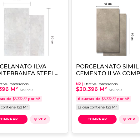
CELANATO ILVA
PORCELANATO SIMIL
ITERRANEA STEEL
CEMENTO ILVA COM
90 1RA.CALIDAD
EVOLUTION 45X90
ctivo-Transferencia
M2 |
Efectivo-Transferencia
1RA.CALIDAD
396 M²
$30.396 M²
$132.440
$132.440
tas de
$6.332,52
por M²
6
cuotas de
$6.332,52
por M²
a contiene 1.22 M²
La caja contiene 1.22 M²
VER
VER