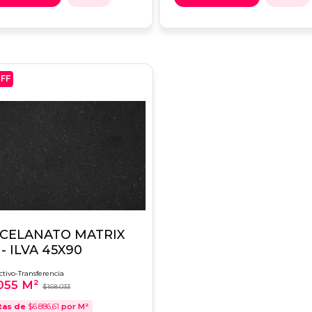
FF
CELANATO MATRIX
- ILVA 45X90
ctivo-Transferencia
055 M²
$168.033
tas de
$6.886,61
por M²