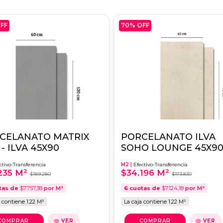
FF
70
% OFF
CELANATO MATRIX
PORCELANATO ILVA
- ILVA 45X90
SOHO LOUNGE 45X9
1RA.CALIDAD
ctivo-Transferencia
M2 |
Efectivo-Transferencia
235 M²
$34.196 M²
$189.280
$173.830
tas de
$7.757,38
por M²
6
cuotas de
$7.124,18
por M²
a contiene 1.22 M²
La caja contiene 1.22 M²
VER
VER