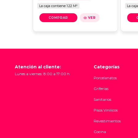
La caja contiene 1.22 M²
La caj
VER
Atención al cliente:
Categorías
Lunes a viernes: 8:00 a 17:00 h
Porcelanatos
Griferias
Sanitarios
Pisos Vinilicos
Revestimientos
Cocina