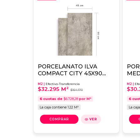
PORCELANATO ILVA
POR
COMPACT CITY 45X90
MED
1RA.CALIDAD
45X
M2 |
Efectivo-Transferencia
M2 |
Efe
$32.295 M²
$30.
$164.170
6
cuotas de
$6.728,28
por M²
6
cuo
La caja contiene 1.22 M²
La caj
VER