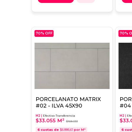
70
% OFF
70
% O
PORCELANATO MATRIX
POR
#02 - ILVA 45X90
#04 
M2 |
Efectivo-Transferencia
M2 |
Efe
$33.055 M²
$33.
$168.033
6
cuotas de
$6.886,61
por M²
6
cuo