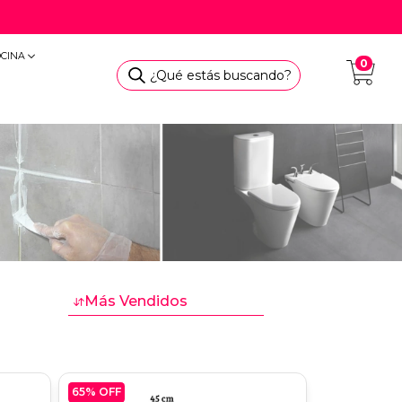
OCINA
0
¿Qué estás buscando?
65
% OFF