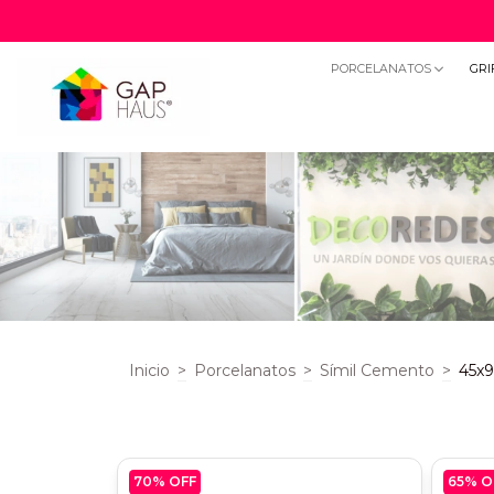
PORCELANATOS
GRI
Inicio
>
Porcelanatos
>
Símil Cemento
>
45x
70
% OFF
65
% O