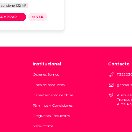
a contiene 1.22 M²
VER
Institucional
Contacto
Quienes Somos
1132203
Línea de productos
gaphaus
Departamento de obras
Austria 
Troncos 
Aires. Pa
Términos y Condiciones
Preguntas Frecuentes
Showrooms