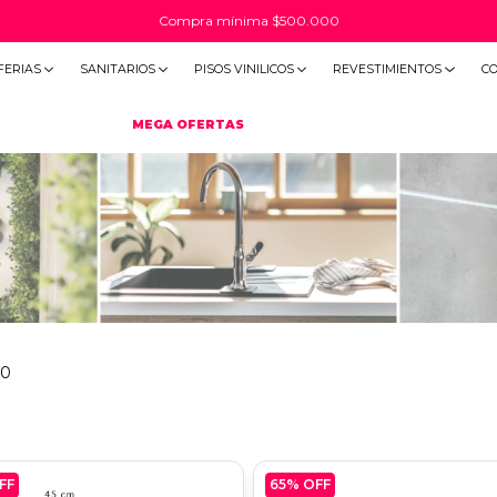
Compra mínima $500.000
FERIAS
SANITARIOS
PISOS VINILICOS
REVESTIMIENTOS
C
MEGA OFERTAS
90
FF
65
% OFF