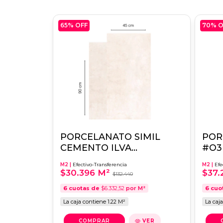
65
% OFF
70
% O
PORCELANATO SIMIL
POR
CEMENTO ILVA
#O3 
MEDITERRANEA CHALK
M2 |
Efectivo-Transferencia
M2 |
Efe
45X90 1RA.CALIDAD
$30.396 M²
$37.
$132.440
6
cuotas de
$6.332,52
por M²
6
cuo
La caja contiene 1.22 M²
La caj
VER