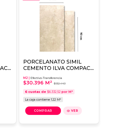
PORCELANATO SIMIL
PACT
CEMENTO ILVA COMPACT
NEUTRAL 45X90
M2 |
Efectivo-Transferencia
1RA.CALIDAD
$30.396 M²
$132.440
6
cuotas de
$6.332,52
por M²
La caja contiene 1.22 M²
VER