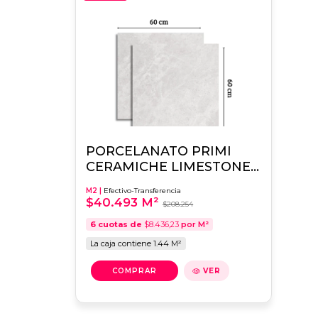
PORCELANATO PRIMI
CERAMICHE LIMESTONE
GREY MATT 60x60
M2 |
Efectivo-Transferencia
$40.493 M²
$208.254
6
cuotas de
$8.436,23
por M²
La caja contiene 1.44 M²
VER