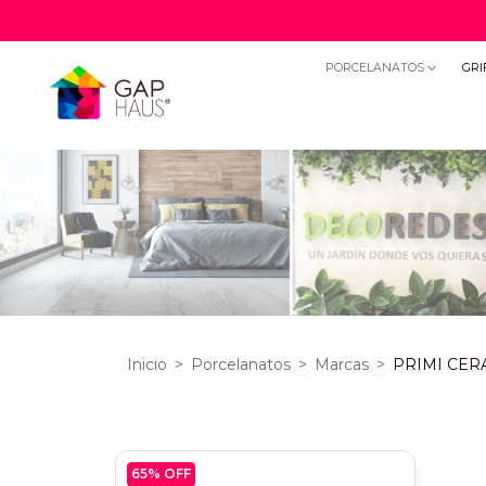
PORCELANATOS
GRI
Inicio
>
Porcelanatos
>
Marcas
>
PRIMI CER
65
% OFF