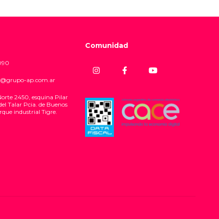
Comunidad
090
@grupo-ap.com.ar
Norte 2450, esquina Pilar
del Talar Pcia. de Buenos
rque industrial Tigre.