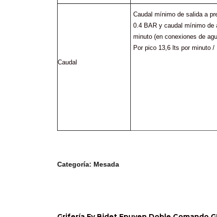
Caudal mínimo de salida a pre
0.4 BAR y caudal mínimo de a
minuto (en conexiones de agua
Por pico 13,6 lts por minuto /
Caudal
Categoría: 
Mesada
Grifería Fv Bidet Epuyen Doble Comando G