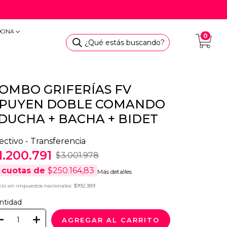
OCINA
0
¿Qué estás buscando?
OMBO GRIFERÍAS FV
PUYEN DOBLE COMANDO
 DUCHA + BACHA + BIDET
ectivo - Transferencia
1.200.791
$3.001.978
cuotas de
$250.164,83
Más detalles
cio sin impuestos nacionales: $992.389
ntidad