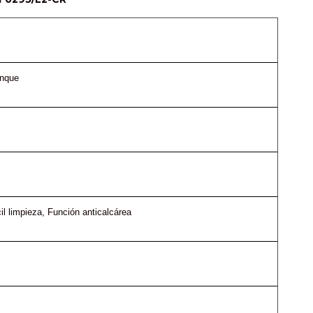
anque
il limpieza
, 
Función anticalcárea