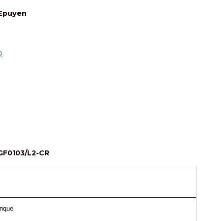
Epuyen
R
GF0103/L2-CR
anque