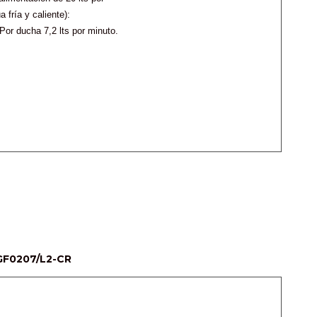
 fría y caliente):
 Por ducha 7,2 lts por minuto.
GF0207/L2-CR 