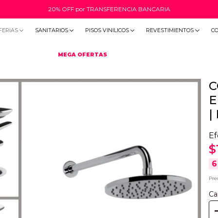
20% OFF por TRANSFERENCIA BANCARIA
FERIAS
SANITARIOS
PISOS VINILICOS
REVESTIMIENTOS
C
MEGA OFERTAS
C
E
|
Ef
$
6
Pre
Ca