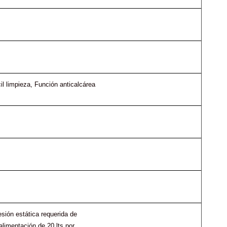
il limpieza
, 
Función anticalcárea
sión estática requerida de
limentación de 20 lts por