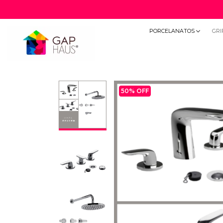
PORCELANATOS
GRI
50
% OFF