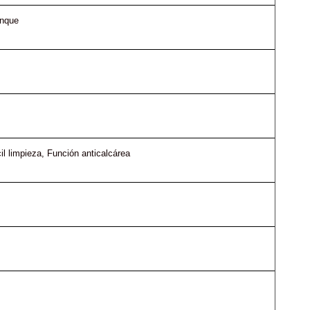
anque
il limpieza
, 
Función anticalcárea