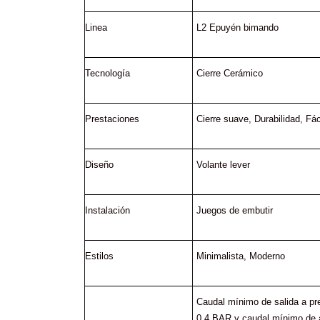
Linea
L2 Epuyén bimando
Tecnología
Cierre Cerámico
Prestaciones
Cierre suave
, 
Durabilidad
, 
Fác
Diseño
Volante lever
Instalación
Juegos de embutir
Estilos
Minimalista
, 
Moderno
Caudal mínimo de salida a pre
0.4 BAR y caudal mínimo de a