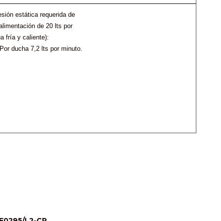
sión estática requerida de
limentación de 20 lts por
 fría y caliente):
 Por ducha 7,2 lts por minuto.
F0295/L2-CR 