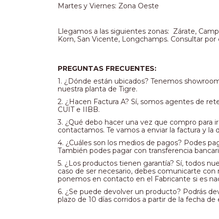
Martes y Viernes: Zona Oeste
Llegamos a las siguientes zonas:  Zárate, Campa
Korn, San Vicente, Longchamps. Consultar por 
PREGUNTAS FRECUENTES:
1. ¿Dónde están ubicados? Tenemos showroom en 
nuestra planta de Tigre.
2. ¿Hacen Factura A? Sí, somos agentes de ret
CUIT e IIBB.
3. ¿Qué debo hacer una vez que compro para ir
contactamos. Te vamos a enviar la factura y la di
4. ¿Cuáles son los medios de pagos? Podes paga
También podes pagar con transferencia bancari
5. ¿Los productos tienen garantía? Sí, todos nu
caso de ser necesario, debes comunicarte con 
ponemos en contacto en el Fabricante si es nac
6. ¿Se puede devolver un producto? Podrás devol
plazo de 10 días corridos a partir de la fecha de