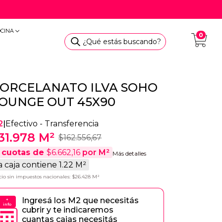
OCINA
0
¿Qué estás buscando?
ORCELANATO ILVA SOHO
OUNGE OUT 45X90
2
|
Efectivo - Transferencia
31.978 M²
$162.556,67
cuotas de
$6.662,16
por M²
Más detalles
a caja contiene 1.22 M²
cio sin impuestos nacionales: $26.428 M²
Ingresá los M2 que necesitás
+
info
cubrir y te indicaremos
cuantas cajas necesitás