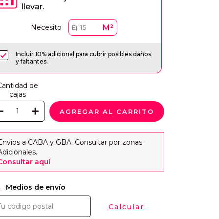
llevar.
M²
Necesito
Incluir 10% adicional para cubrir posibles daños
y faltantes.
Cantidad de
cajas
Envios a CABA y GBA. Consultar por zonas
Adicionales.
Consultar aquí
CAMBIAR CP
regas para el CP:
Medios de envío
Calcular