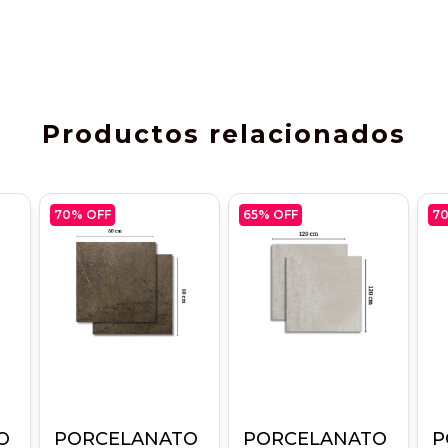
Productos relacionados
70
% OFF
65
% OFF
7
O
PORCELANATO
PORCELANATO
P