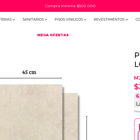
20% OFF por TRANSFERENCIA BANCARIA
FERIAS
SANITARIOS
PISOS VINILICOS
REVESTIMIENTOS
C
MEGA OFERTAS
P
L
M
$
6
L
Pre