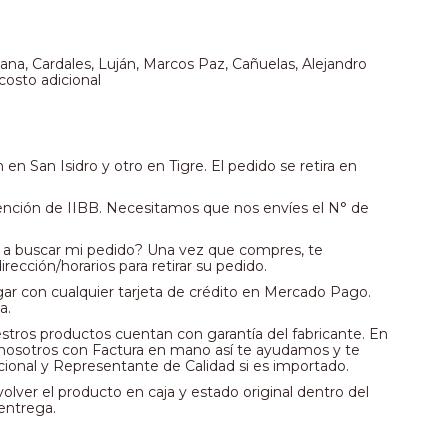
na, Cardales, Luján, Marcos Paz, Cañuelas, Alejandro 
costo adicional
San Isidro y otro en Tigre. El pedido se retira en 
ención de IIBB. Necesitamos que nos envíes el N° de 
 a buscar mi pedido? Una vez que compres, te 
rección/horarios para retirar su pedido.
r con cualquier tarjeta de crédito en Mercado Pago. 
a.
estros productos cuentan con garantía del fabricante. En 
nosotros con Factura en mano así te ayudamos y te 
ional y Representante de Calidad si es importado.
ver el producto en caja y estado original dentro del 
 entrega.