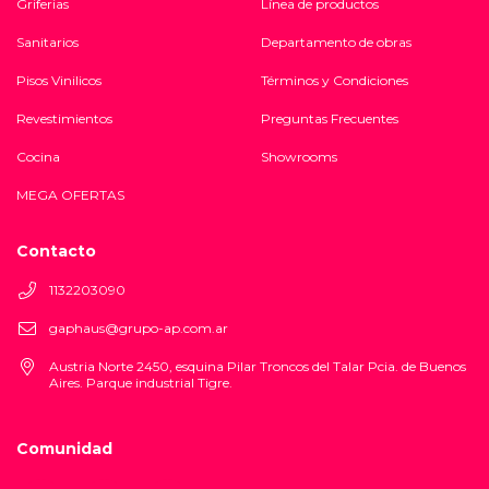
Griferias
Línea de productos
Sanitarios
Departamento de obras
Pisos Vinilicos
Términos y Condiciones
Revestimientos
Preguntas Frecuentes
Cocina
Showrooms
MEGA OFERTAS
Contacto
1132203090
gaphaus@grupo-ap.com.ar
Austria Norte 2450, esquina Pilar Troncos del Talar Pcia. de Buenos
Aires. Parque industrial Tigre.
Comunidad