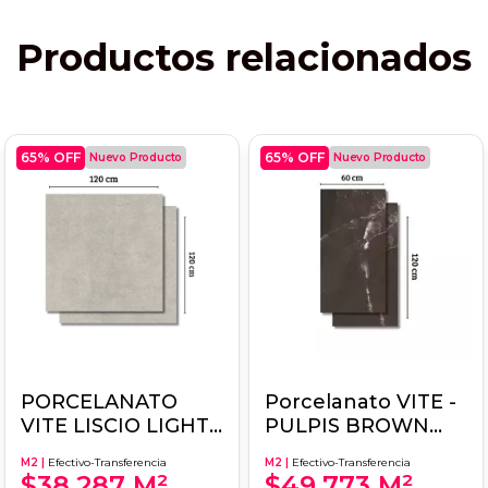
Productos relacionados
65
% OFF
65
% OFF
Nuevo Producto
Nuevo Producto
PORCELANATO
Porcelanato VITE -
VITE LISCIO LIGHT
PULPIS BROWN
GREY - 120x120 -
ECO- 60x120 -
M2 |
Efectivo-Transferencia
M2 |
Efectivo-Transferencia
$38.287 M²
$49.773 M²