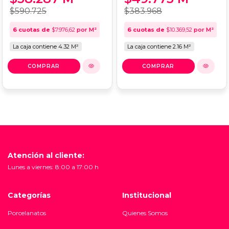
$590.725
$383.968
6
cuotas de
$7.976,62
por M²
6
cuotas de
$10.369,52
por M²
La caja contiene 4.32 M²
La caja contiene 2.16 M²
Atención al cliente:
Lunes a viernes: 8:00 a 17:00 h
Categorías
Institucional
Porcelanatos
Quienes Somos