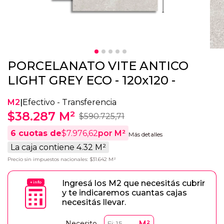
PORCELANATO VITE ANTICO
LIGHT GREY ECO - 120x120 -
M2
|
Efectivo - Transferencia
$38.287 M²
$590.725,71
6
cuotas de
$7.976,62
por M²
Más detalles
La caja contiene 4.32 M²
Precio sin impuestos nacionales: $31.642 M²
Ingresá los M2 que necesitás cubrir
+ info
y te indicaremos cuantas cajas
necesitás llevar.
M²
Necesito