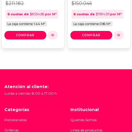
$211.182
$150.046
6
cuotas de
$8.554,86
por M²
6
cuotas de
$7.814,93
por M²
La caja contiene 1.44 M²
La caja contiene 0.96 M²
Atención al cliente:
Lunes a viernes: 8:00 a 17:00 h
Categorías
Institucional
Porcelanatos
Quienes Somos
Griferias
Línea de productos