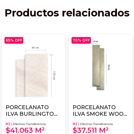
Productos relacionados
65
% OFF
70
% OFF
PORCELANATO
PORCELANATO
ILVA BURLINGTON
ILVA SMOKE WOOD
ICE NATURAL
POLAR 20X120
M2 |
Efectivo-Transferencia
M2 |
Efectivo-Transferencia
60X120 1RA.
$41.063 M²
$37.511 M²
CALIDAD