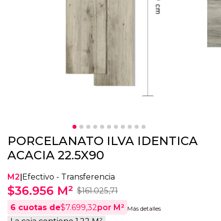
PORCELANATO ILVA IDENTICA
ACACIA 22.5X90
M2
|
Efectivo - Transferencia
$36.956 M²
$161.025,71
6
cuotas de
$7.699,32
por M²
Más detalles